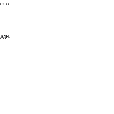
кого.
ади.