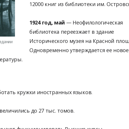
12000 книг из библиотеки им. Островс
1924 год, май
— Неофилологическая
библиотека переезжает в здание
Исторического музея на Красной площ
здании
Одновременно утверждается ее новое
тературы.
ботать кружки иностранных языков.
еличились до 27 тыс. томов.
чинают функционировать Высшие курсы