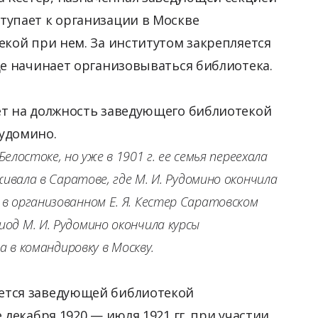
тупает к организации в Москве
екой при нем. За институтом закрепляется
де начинает организовываться библиотека.
ает на должность заведующего библиотекой
Рудомино.
Белостоке, но уже в 1901 г. ее семья переехала
живала в Саратове, где М. И. Рудомино окончила
в организованном Е. Я. Кестер Саратовском
од М. И. Рудомино окончила курсы
а в командировку в Москву.
ается заведующей библиотекой
 декабря 1920 — июля 1921 гг. при участии