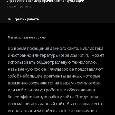
Справочно-библиографические консультации:
+7 (495) 915–36–41
Наш график работы:
В будние дни — с 11.00 до 21.00
В выходные дни — с 11.00 до 19.00
Мы используем cookies
Запись читателей и вход их в библиотеку завершается за
Во время посещения данного сайта, Библиотека
полчаса до окончания работы.
иностранной литературы (сервисы libfl.ru) может
использовать общеотраслевую технологию,
называемую cookie. Файлы cookie представляют
собой небольшие фрагменты данных, которые
временно сохраняются на вашем компьютере
или мобильном устройстве, и обеспечивают
© 2025 Федеральное государственное бюджетное учреждение
более эффективную работу сайта. Продолжая
культуры «Всероссийская государственная библиотека
просматривать данный сайт, Вы соглашаетесь с
иностранной литературы имени М.И.Рудомино». Вся информация,
использованием файлов cookie и принимаете
представленная на сайте охраняется авторским правом и другими