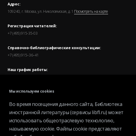
Адрес:
109240, г. Москва, ул. Николоямская, д. 1
Посмотреть на карте
Регистрация читателей:
+7 (495) 915-35-03
Справочно-библиографические консультации:
+7 (495) 915–36–41
Наш график работы:
В будние дни — с 11.00 до 21.00
В выходные дни — с 11.00 до 19.00
Мы используем cookies
Запись читателей и вход их в библиотеку завершается за
Во время посещения данного сайта, Библиотека
полчаса до окончания работы.
иностранной литературы (сервисы libfl.ru) может
использовать общеотраслевую технологию,
называемую cookie. Файлы cookie представляют