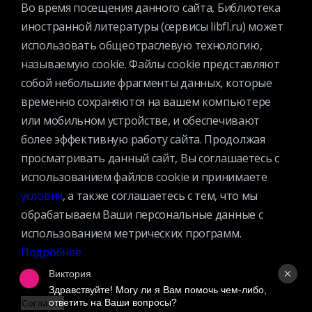
Во время посещения данного сайта, Библиотека
иностранной литературы (сервисы libfl.ru) может
БУДЬ В КУРСЕ ВСЕХ МЕРОПРИЯТИЙ!
Подписаться на рассылку
использовать общеотраслевую технологию,
называемую cookie. Файлы cookie представляют
ПРИСОЕДИНЯЙТЕСЬ
собой небольшие фрагменты данных, которые
Дружите с Иностранкой
временно сохраняются на вашем компьютере
или мобильном устройстве, и обеспечивают
более эффективную работу сайта. Продолжая
просматривать данный сайт, Вы соглашаетесь с
использованием файлов cookie и принимаете
условия
, а также соглашаетесь с тем, что мы
обрабатываем Ваши персональные данные с
КАТАЛОГ
использованием метрических программ.
МЕРОПРИЯТИЯ
Подробнее
НОВОСТИ
Виктория
СТРУКТУРА
Здравствуйте! Могу ли я Вам помочь чем-либо, 
О БИБЛИОТЕКЕ
ответить на Ваши вопросы?
Согласен