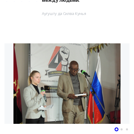
между людьми.
Аугушту да Силва Кунья