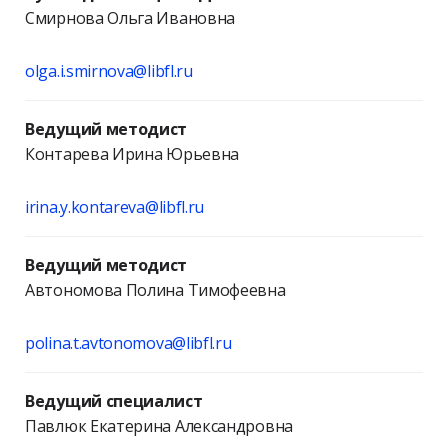
Смирнова Ольга Ивановна
olga.i.smirnova@libfl.ru
Ведущий методист
Контарева Ирина Юрьевна
irina.y.kontareva@libfl.ru
Ведущий методист
Автономова Полина Тимофеевна
polina.t.avtonomova@libfl.ru
Ведущий специалист
Павлюк Екатерина Александровна