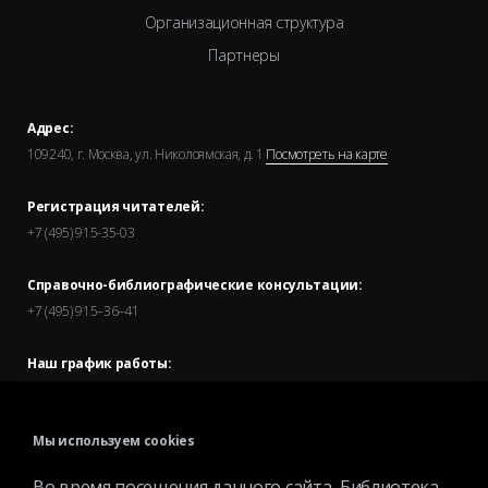
Организационная структура
Партнеры
Адрес:
109240, г. Москва, ул. Николоямская, д. 1
Посмотреть на карте
Регистрация читателей:
+7 (495) 915-35-03
Справочно-библиографические консультации:
+7 (495) 915–36–41
Наш график работы:
В будние дни — с 11.00 до 21.00
В выходные дни — с 11.00 до 19.00
Мы используем cookies
Запись читателей и вход их в библиотеку завершается за
Во время посещения данного сайта, Библиотека