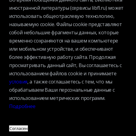
полчаса до окончания работы.
иностранной литературы (сервисы libfl.ru) может
использовать общеотраслевую технологию,
называемую cookie. Файлы cookie представляют
собой небольшие фрагменты данных, которые
временно сохраняются на вашем компьютере
или мобильном устройстве, и обеспечивают
© 2025 Федеральное государственное бюджетное учреждение
более эффективную работу сайта. Продолжая
культуры «Всероссийская государственная библиотека
просматривать данный сайт, Вы соглашаетесь с
иностранной литературы имени М.И.Рудомино». Вся информация,
использованием файлов cookie и принимаете
представленная на сайте охраняется авторским правом и другими
условия
, а также соглашаетесь с тем, что мы
правами на интеллектуальную собственность и является
обрабатываем Ваши персональные данные с
собственностью соответствующих правообладателей или
использованием метрических программ.
БИБЛИОТЕКИ.
Подробнее
Оценка качества услуг
учреждений культуры
Согласен