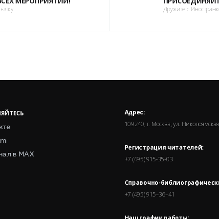
 ВСЕХ МЕРОПРИЯТИЙ!
ПРИСОЕДИНЯЙТ
сылку
Дружите с Иностран
Адрес:
ЯЙТЕСЬ
109240, г. Москва, ул. Николоямская,
кте
am
Регистрация читателей:
нал в MAX
+7 (495) 915-35-03
Справочно-библиографическ
+7 (495) 915–36–41
Наш график работы: