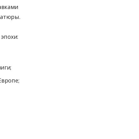
авками
иатюры.
 эпохи:
иги;
Европе;