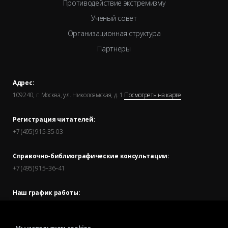
Противодействие экстремизму
Ученый совет
Организационная структура
Партнеры
Адрес:
109240, г. Москва, ул. Николоямская, д. 1
Посмотреть на карте
Регистрация читателей:
+7 (495) 915-35-03
Справочно-библиографические консультации:
+7 (495) 915–36–41
Наш график работы:
В будние дни — с 11.00 до 21.00
В выходные дни — с 11.00 до 19.00