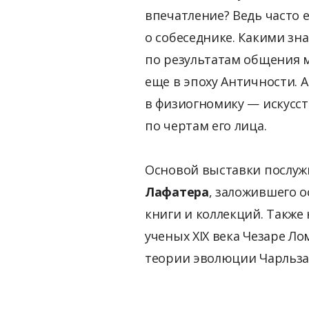
впечатление? Ведь часто 
о собеседнике. Какими зн
по результатам общения 
еще в эпоху Античности. А
в физиогномику — искусст
по чертам его лица.
Основой выставки послуж
Лафатера
, заложившего 
книги и коллекций. Также
ученых XIX века Чезаре Ло
теории эволюции Чарльза