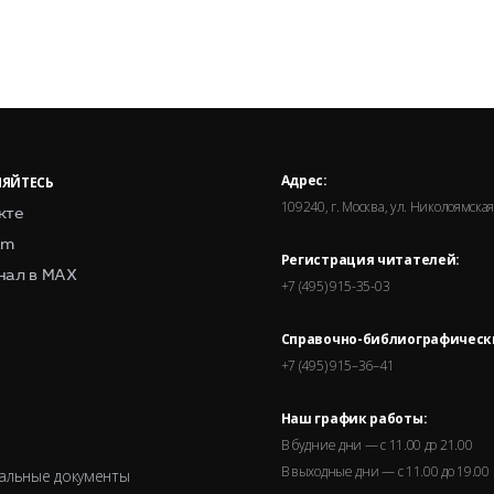
Адрес:
ЯЙТЕСЬ
109240, г. Москва, ул. Николоямская,
кте
am
Регистрация читателей:
нал в MAX
+7 (495) 915-35-03
Справочно-библиографическ
+7 (495) 915–36–41
Наш график работы:
В будние дни — с 11.00 до 21.00
В выходные дни — с 11.00 до 19.00
альные документы