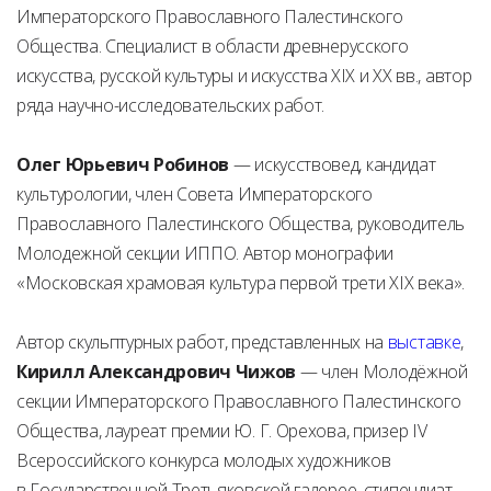
Императорского Православного Палестинского
Общества. Специалист в области древнерусского
искусства, русской культуры и искусства XIX и ХХ вв., автор
ряда научно-исследовательских работ.
Олег Юрьевич Робинов
— искусствовед, кандидат
культурологии, член Совета Императорского
Православного Палестинского Общества, руководитель
Молодежной секции ИППО. Автор монографии
«Московская храмовая культура первой трети XIX века».
Автор скульптурных работ, представленных на
выставке
,
Кирилл Александрович Чижов
— член Молодёжной
секции Императорского Православного Палестинского
Общества, лауреат премии Ю. Г. Орехова, призер IV
Всероссийского конкурса молодых художников
в Государственной Третьяковской галерее, стипендиат