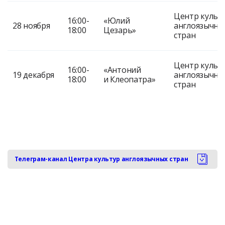
Центр культ
16:00-
«Юлий
28 ноября
англоязычны
18:00
Цезарь»
стран
Центр культ
16:00-
«Антоний
19 декабря
англоязычны
18:00
и Клеопатра»
стран
Телеграм-канал Центра культур англоязычных стран