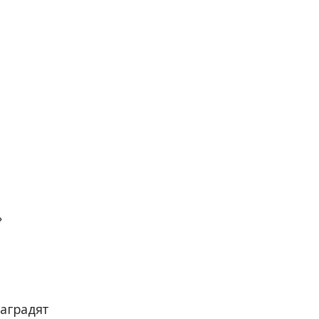
»
»
аградят