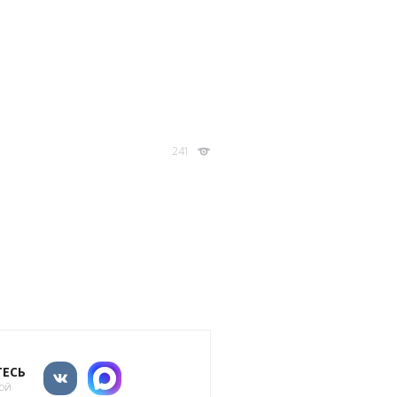
241
ЕСЬ
кой