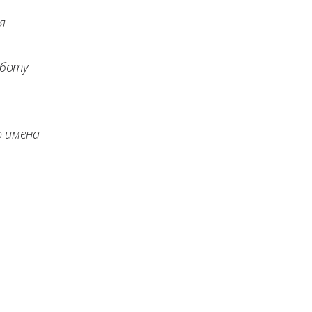
я
аботу
о имена