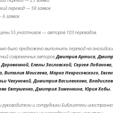
кий перевод — 59 заявок
 6 заявок
ущены 55 участников — авторов 103 переводов.
имо было предложено выполнить перевод на английски
дений современных авторов
Дмитрия Артиса, Дмит
Дарованной, Елены Заславской, Сергея Лобанова,
, Виталия Моисеева, Марка Некрасовского, Евген
ьи Чехуновой, Димитрия Василенкова, Владислав
ава Евтушенко, Дмитрия Зименкина, Юрия Хобы.
и руководители и сотрудники Библиотеки иностранно
ртнеры и коллеги из учреждений науки, культуры