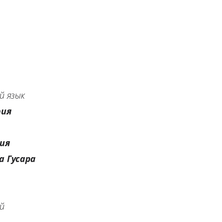
й язык
рия
ия
а Гусара
й