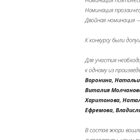
Номинация прозаичес
Двойная номинация —
К конкурсу были доп
Для участия необход
к одному из произве
Воронина, Натальи 
Виталия Молчанова
Харитонова, Натал
Ефремова, Владисл
В состав жюри вошл
литературы, наши па