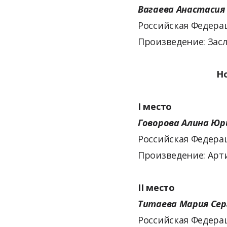
Вагаева Анастасия
Российская Федерац
Произведение: Зас
Номинация —
I место
Говорова Алина Юр
Российская Федерац
Произведение: Арт
II место
Титаева Мария Сер
Российская Федерац