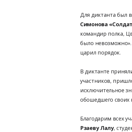
Для диктанта был 
Симонова «Солда
командир полка, Цв
было невозможно». 
царил порядок.
В диктанте приняли
участников, пришл
исключительное зн
обошедшего своих 
Благодарим всех у
Рзаеву Лалу
, студ