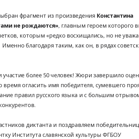
выбран фрагмент из произведения
Константина
тами не рождаются»
, главным героем которого 
етков, которым «редко восхищались, но не уважа
Именно благодаря таким, как он, в рядах советск
 участие более 50 человек! Жюри завершило оцен
о время огласить имя победителя, сумевшего про
ание правил русского языка и с большим отрыво
конкурентов.
частников диктанта и поздравляем победительни
ентку Института славянской культуры ФГБОУ