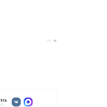
354
ЕСЬ
кой