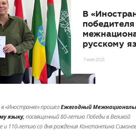
В «Иностра
победителя
межнациона
русскому я
7 мая 2025
в «Иностранке» прошел
Ежегодный Межнациональ
му языку,
посвященный 80-летию Победы в Великой
е и 110-летию со дня рождения Константина Симонов