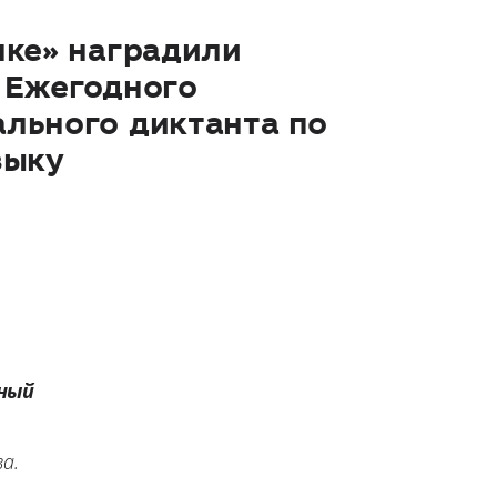
нке» наградили
 Ежегодного
льного диктанта по
зыку
ный
а.