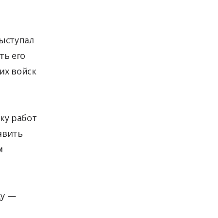
выступал
ть его
их войск
ку работ
явить
м
цу —