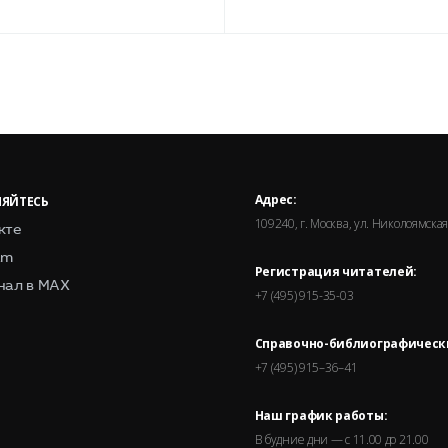
Адрес:
ЯЙТЕСЬ
109240, г. Москва, ул. Николоямская,
кте
am
Регистрация читателей:
нал в MAX
+7 (495) 915-35-03
Справочно-библиографическ
+7 (495) 915–36–41
Наш график работы:
В будние дни — с 11.00 до 21.00