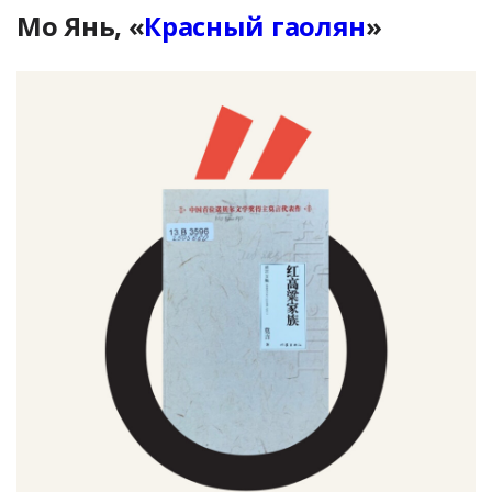
Мо Янь, «
Красный гаолян
»