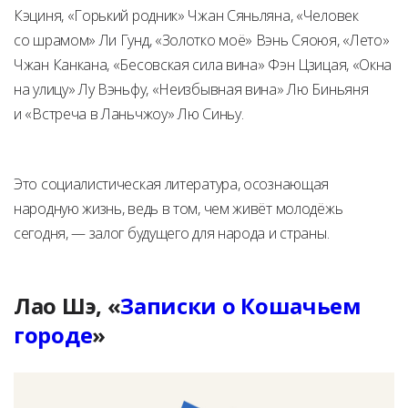
Кэциня, «Горький родник» Чжан Сяньляна, «Человек
со шрамом» Ли Гунд, «Золотко моё» Вэнь Сяоюя, «Лето»
Чжан Канкана, «Бесовская сила вина» Фэн Цзицая, «Окна
на улицу» Лу Вэньфу, «Неизбывная вина» Лю Биньяня
и «Встреча в Ланьчжоу» Лю Синьу.
Это социалистическая литература, осознающая
народную жизнь, ведь в том, чем живёт молодёжь
сегодня, — залог будущего для народа и страны.
Лао Шэ, «
Записки о Кошачьем
городе
»