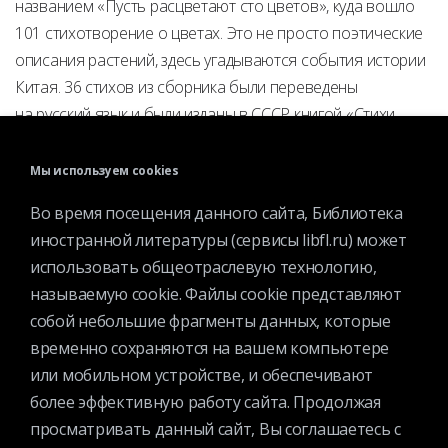
названием «Пусть расцветают сто цветов», куда вошло
101 стихотворение о цветах. Это не просто поэтические
описания растений, здесь угадываются события истории
Китая. 36 стихов из сборника были переведены
на русский язык и были изданы в СССР книгой «Стихи
о цветах».
Мы используем cookies
Во время посещения данного сайта, Библиотека
Те Нин, «
Цветы хлопка
»
иностранной литературы (сервисы libfl.ru) может
использовать общеотраслевую технологию,
называемую cookie. Файлы cookie представляют
собой небольшие фрагменты данных, которые
временно сохраняются на вашем компьютере
или мобильном устройстве, и обеспечивают
более эффективную работу сайта. Продолжая
просматривать данный сайт, Вы соглашаетесь с