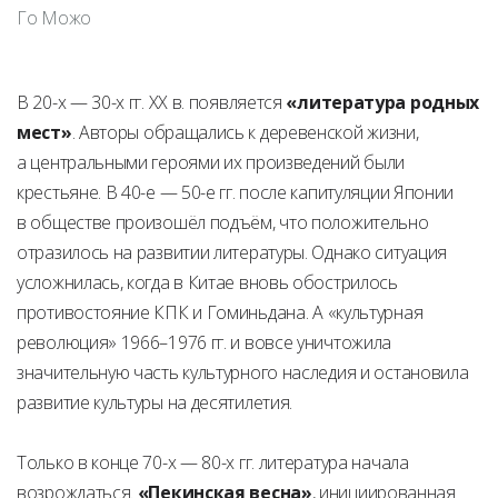
Го Можо
В 20-х — 30-х гг. XX в. появляется
«литература родных
мест»
. Авторы обращались к деревенской жизни,
а центральными героями их произведений были
крестьяне. В 40-е — 50-е гг. после капитуляции Японии
в обществе произошёл подъём, что положительно
отразилось на развитии литературы. Однако ситуация
усложнилась, когда в Китае вновь обострилось
противостояние КПК и Гоминьдана. А «культурная
революция» 1966–1976 гг. и вовсе уничтожила
значительную часть культурного наследия и остановила
развитие культуры на десятилетия.
Только в конце 70-х — 80-х гг. литература начала
возрождаться.
«Пекинская весна»
, инициированная