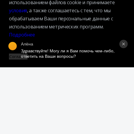
использованием файлов cookie и принимаете
условия
, а также соглашаетесь с тем, что мы
обрабатываем Ваши персональные данные с
использованием метрических программ.
Подробнее
Алёна
Здравствуйте! Могу ли я Вам помочь чем-либо, 
ответить на Ваши вопросы?
Согласен
События в романе разворачиваются в деревне Бэньхуа,
повествование охватывает период с конца правления
династии Цин до 1945 г. Писательница создаёт
многоплановую картину жизни китайской деревни
на фоне исторических перемен (падение империи,
борьба с колониальными европейскими государствами
и Японией, противостояние коммунистов и Гоминьдана).