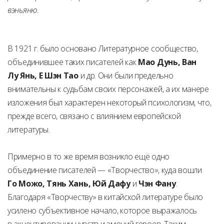
вэньяню.
В 1921 г. было основано Литературное сообщество,
объединившее таких писателей как
Мао Дунь, Ван
Лу Янь, Е Шэн Тао
и др. Они были предельно
внимательны к судьбам своих персонажей, а их манере
изложения был характерен некоторый психологизм, что,
прежде всего, связано с влиянием европейской
литературы.
Примерно в то же время возникло ещё одно
объединение писателей — «Творчество», куда вошли
Го Можо, Тянь Хань, Юй Дафу
и
Чэн Фану
.
Благодаря «Творчеству» в китайской литературе было
усилено субъективное начало, которое выражалось