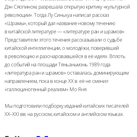
Дэн Сяопином, разрешала открытую критику «культурной
революции». Тогда Лу Синьхуа написал рассказ
«Шрамы», который дал название новому течению
в китайской литературе — «литературе ран и шрамов».
Представители этого течения рассказывали о судьбе
китайской интеллигенции, о молодёжи, поверившей
в революцию и разочаровавшейся в её идеях. Вплоть
до событий на площади Тяньаньмэнь 1989 года
«литература ран и шрамов» оставалась доминирующим
направлением, пока в конце XX в. её не сменил
«галлюциногенный реализм» Мо Яня.
Мы подготовили подборку изданий китайских писателей
XX–XXI вв. на русском, китайском и английском языках.