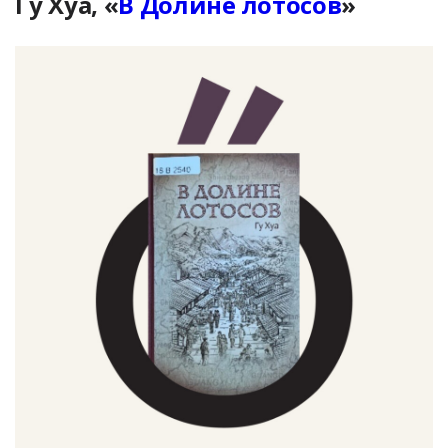
Гу Хуа, «
В Долине лотосов
»