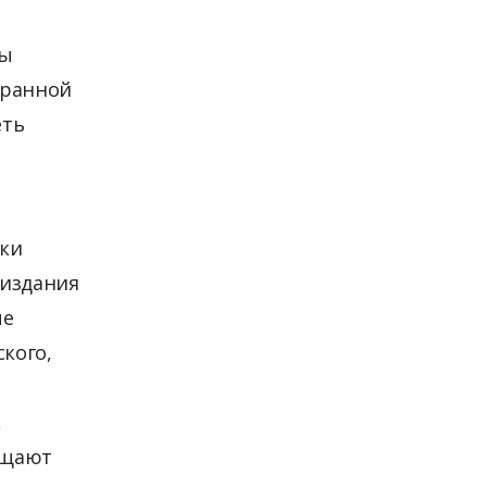
ты
транной
еть
еки
 издания
ые
ского,
,
ащают