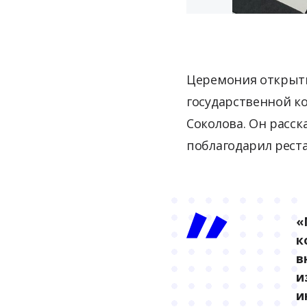
Церемония открыти
государственной ко
Соколова. Он расск
поблагодарил рест
«
к
в
и
и