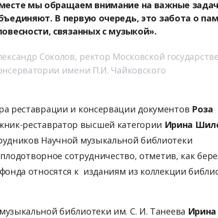
месте мы обращаем внимание на важные задач
бъединяют. В первую очередь, это забота о па
ловесности, связанных с музыкой».
лександр Соколов, ректор Московской государств
онсерватории имени П.И. Чайковского
ра реставрации и консервации документов
Роза
жник-реставратор высшей категории
Ирина Шил
рудников Научной музыкальной библиотеки
за плодотворное сотрудничество, отметив, как бер
 фонда относятся к изданиям из коллекции библи
музыкальной библиотеки им. С. И. Танеева
Ирина