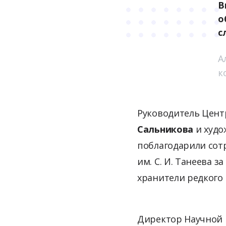
В
о
с
А
к
Руководитель Цент
Сальникова
и худо
поблагодарили сот
им. С. И. Танеева 
хранители редкого
Директор Научной 