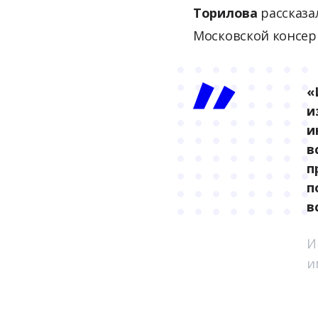
Торилова
рассказа
Московской консер
«
и
и
в
п
п
в
И
и