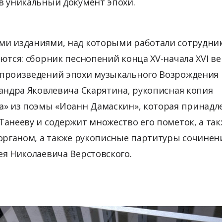
в уникальный документ эпохи.
и изданиями, над которыми работали сотрудни
ются: сборник песнопений конца XV-начала XVI ве
произведений эпохи музыкального Возрождения
андра Яковлевича Скарятина, рукописная копия
а» из поэмы «Иоанн Дамаскин», которая принадл
анееву и содержит множество его пометок, а так
 органом, а также рукописные партитуры сочинен
ея Николаевича Верстовского.