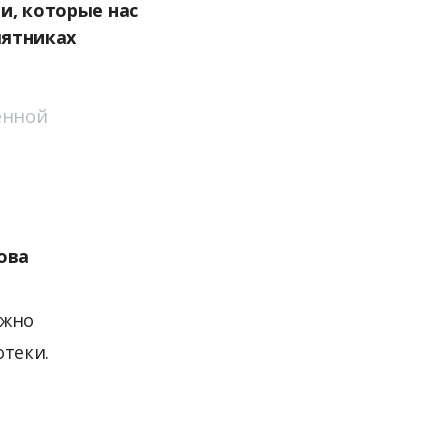
и, которые нас
мятниках
енной
ова
ежно
отеки.