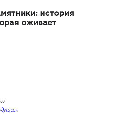
мятники: история
торая оживает
ого
удущее»
.