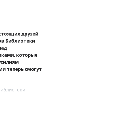
астоящих друзей
ов Библиотеки
над
ками, которые
усилиям
ми теперь смогут
библиотеки