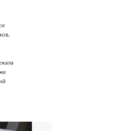
ки
ков,
ежала
же
ий