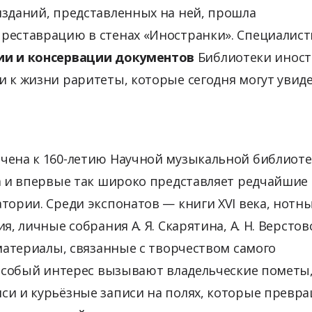
изданий, представленных на ней, прошла
реставрацию в стенах «Иностранки». Специалис
ии и консервации документов
Библиотеки инос
и к жизни раритеты, которые сегодня могут увид
чена к 160-летию Научной музыкальной библиот
ва и впервые так широко представляет редчайшие
тории. Среди экспонатов — книги XVI века, нотн
я, личные собрания А. Я. Скарятина, А. Н. Верстов
 материалы, связанные с творчеством самого
. Особый интерес вызывают владельческие пометы
си и курьёзные записи на полях, которые превр