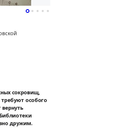
овской
а
жных сокровищ,
 требуют особого
т вернуть
 Библиотеки
вно дружим.