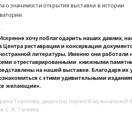
ла о значимости открытия выставки в истории
ватории.
Искренне хочу поблагодарить наших давних, н
з Центра реставрации и консервации документ
ностранной литературы. Именно они работали 
семи отреставрированными книжными памятни
редставлены на нашей выставке. Благодаря их 
ознакомиться с этими удивительными издания
се желающие».
рина Торилова, директор Научной музыкальной 
м. С. И. Танеева