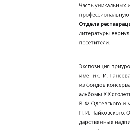
Часть уникальных 
профессиональную 
Отдела реставрац
литературы вернул
посетители.
Экспозиция приуро
имени С. И. Танее
из фондов консерва
альбомы XIX столети
В. Ф. Одоевского и
П. И. Чайковского
дарственные надпи