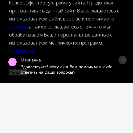
более эффективную работу сайта. Продолжая
Вакансии
просматривать данный сайт, Вы соглашаетесь с
Услуги
использованием файлов cookie и принимаете
История библиотеки
условия
, а также соглашаетесь с тем, что мы
Спецпроекты
обрабатываем Ваши персональные данные с
Премии
использованием метрических программ.
Официальные документы
Подробнее
Противодействие коррупции
Марианна
Противодействие экстремизму
Здравствуйте! Могу ли я Вам помочь чем-либо, 
ответить на Ваши вопросы?
Согласен
Ученый совет
Организационная структура
Партнеры
Адрес:
109240, г. Москва, ул. Николоямская, д. 1
Посмотреть на карте