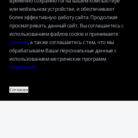
временно сохраняются на вашем компьютере
История библиотеки
или мобильном устройстве, и обеспечивают
Спецпроекты
более эффективную работу сайта. Продолжая
Премии
просматривать данный сайт, Вы соглашаетесь с
Официальные документы
использованием файлов cookie и принимаете
Противодействие коррупции
условия
, а также соглашаетесь с тем, что мы
обрабатываем Ваши персональные данные с
Противодействие экстремизму
использованием метрических программ.
Ученый совет
Подробнее
Организационная структура
Партнеры
Согласен
Адрес:
109240, г. Москва, ул. Николоямская, д. 1
Посмотреть на карте
Регистрация читателей:
+7 (495) 915-35-03