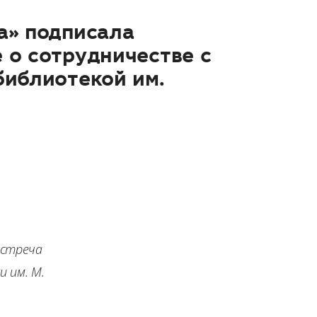
а» подписала
 о сотрудничестве с
библиотекой им.
встреча
и им. М.