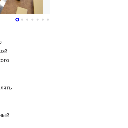
о
кой
кого
влять
мный