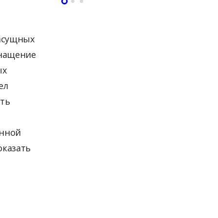
насущных
снащение
ых
ел
ать
анной
оказать