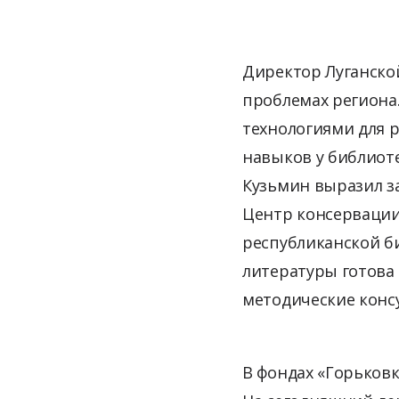
Директор Луганско
проблемах региона
технологиями для 
навыков у библиот
Кузьмин выразил з
Центр консервации
республиканской б
литературы готова
методические конс
В фондах «Горьковк