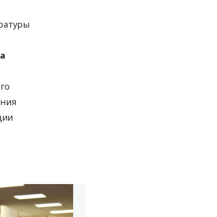
ературы
а
го
ения
ции