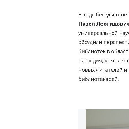
В ходе беседы ген
Павел Леонидови
универсальной на
обсудили перспект
библиотек в облас
наследия, комплек
новых читателей и
библиотекарей.