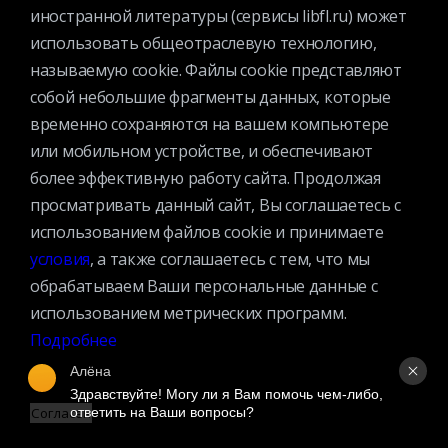
иностранной литературы (сервисы libfl.ru) может
Организационная структура
использовать общеотраслевую технологию,
Партнеры
называемую cookie. Файлы cookie представляют
собой небольшие фрагменты данных, которые
временно сохраняются на вашем компьютере
Адрес:
или мобильном устройстве, и обеспечивают
109240, г. Москва, ул. Николоямская, д. 1
Посмотреть на карте
более эффективную работу сайта. Продолжая
Регистрация читателей:
просматривать данный сайт, Вы соглашаетесь с
+7 (495) 915-35-03
использованием файлов cookie и принимаете
условия
, а также соглашаетесь с тем, что мы
Справочно-библиографические консультации:
обрабатываем Ваши персональные данные с
+7 (495) 915–36–41
использованием метрических программ.
Подробнее
Наш график работы:
В будние дни — с 11.00 до 21.00
Алёна
В выходные дни — с 11.00 до 19.00
Здравствуйте! Могу ли я Вам помочь чем-либо, 
ответить на Ваши вопросы?
Согласен
Запись читателей и вход их в библиотеку завершается за