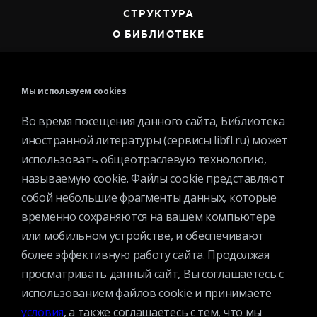
СТРУКТУРА
О БИБЛИОТЕКЕ
Мы используем cookies
Во время посещения данного сайта, Библиотека
Контактная информация
иностранной литературы (сервисы libfl.ru) может
Вакансии
использовать общеотраслевую технологию,
называемую cookie. Файлы cookie представляют
Услуги
собой небольшие фрагменты данных, которые
История библиотеки
временно сохраняются на вашем компьютере
Спецпроекты
или мобильном устройстве, и обеспечивают
Премии
более эффективную работу сайта. Продолжая
Официальные документы
просматривать данный сайт, Вы соглашаетесь с
Противодействие коррупции
использованием файлов cookie и принимаете
Противодействие экстремизму
условия
, а также соглашаетесь с тем, что мы