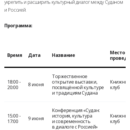
укрепить и расширить культурный диалог между Суданом
и Россией.
Программа:
Место
Время
Дата
Название
провед
Торжественное
18:00 -
открытие выставки,
Книжны
8 июня
20:00
посвящённой культуре
клуб
и традициям Судана
Конференция «Судан:
15:00 -
история, культура
Книжны
9 июня
17:00
и современность
клуб
в диалоге с Россией»