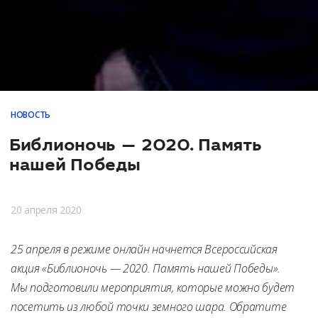
Источник: LiveLib
НОВОСТЬ
Библионочь — 2020. Память
нашей Победы
20 апреля 2020
25 апреля в режиме онлайн начнется Всероссийская
акция «Библионочь — 2020. Память нашей Победы».
Мы подготовили мероприятия, которые можно будет
посетить из любой точки земного шара. Обратите