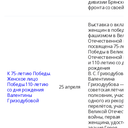
дивизии Брянског
фронта со своей 
Выставка о вклад
женщин в победу
фашизмом в Вели
Отечественной во
посвящена 75-ле
Победы в Велико
Отечественной в
и 110-летию со дн
рождения
К 75-летию Победы.
В. С. Гризодубово
Женское лицо
Валентиина
Победы.110-летию
Гризодуубова —
25 апреля
со дня рождения
советская лётчица
Валентины
полковник, участ
Гризодубовой
одного из рекорд
перелётов, участ
Великой Отечест
войны, первая
женщина, удосто
звания Героя