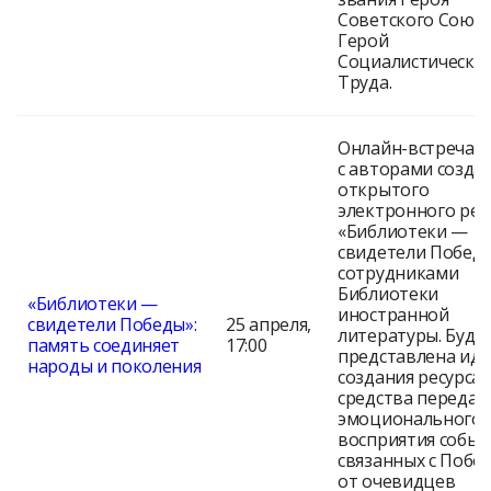
Советского Союза
Герой
Социалистическо
Труда.
Онлайн-встреча
с авторами созда
открытого
электронного рес
«Библиотеки —
свидетели Побед
сотрудниками
Библиотеки
«Библиотеки —
иностранной
свидетели Победы»:
25 апреля,
литературы. Буде
память соединяет
17:00
представлена иде
народы и поколения
создания ресурса 
средства передач
эмоционального
восприятия событ
связанных с Побе
от очевидцев