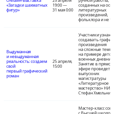
Онлайн-выставка
25 апреля
ручной работы,
«Загадки шахматных
19:00 —
созданных на осн
фигур»
31 мая 0:00
литературных
произведений,
фольклора и не т
Участники узнают
создавать графич
произведения
на сложные темы
Выдуманная
на примере детск
и невыдуманная
военных дневник
реальность: создаем
25 апреля,
Занятие в прямом
свой
15:00
эфире проведет
первый графический
выпускник
роман
магистратуры
«Литературное
мастерство» НИУ
Стефан Хмельниц
Мастер-класс сов
с Высшей школой