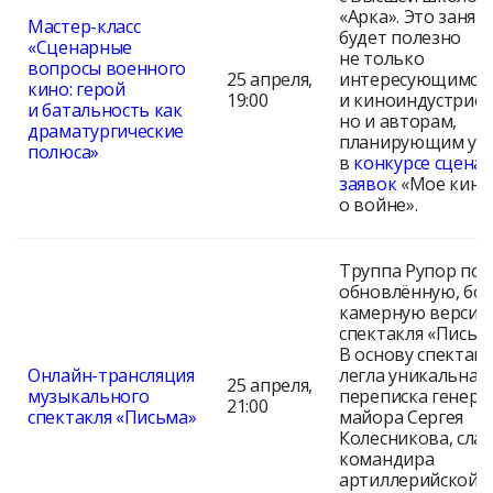
«Арка». Это занят
Мастер-класс
будет полезно
«Сценарные
не только
вопросы военного
25 апреля,
интересующимся 
кино: герой
19:00
и киноиндустрией
и батальность как
но и авторам,
драматургические
планирующим уча
полюса»
в
конкурсе сцена
заявок
«Мое кино
о войне».
Труппа Рупор по
обновлённую, бо
камерную верси
спектакля «Письма
В основу спектакл
Онлайн-трансляция
легла уникальная
25 апреля,
музыкального
переписка генера
21:00
спектакля «Письма»
майора Сергея
Колесникова, сла
командира
артиллерийской