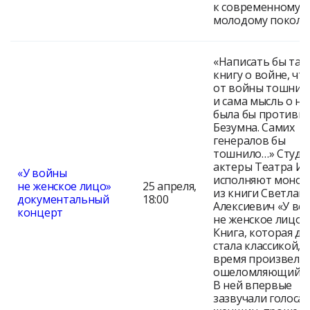
к современному
молодому поколе
«Написать бы так
книгу о войне, чт
от войны тошнил
и сама мысль о не
была бы противна
Безумна. Самих
генералов бы
тошнило…» Студе
актеры Театра И
«У войны
исполняют монол
не женское лицо»
25 апреля,
из книги Светлан
документальный
18:00
Алексиевич «У во
концерт
не женское лицо».
Книга, которая д
стала классикой, в
время произвела
ошеломляющий э
В ней впервые
зазвучали голоса