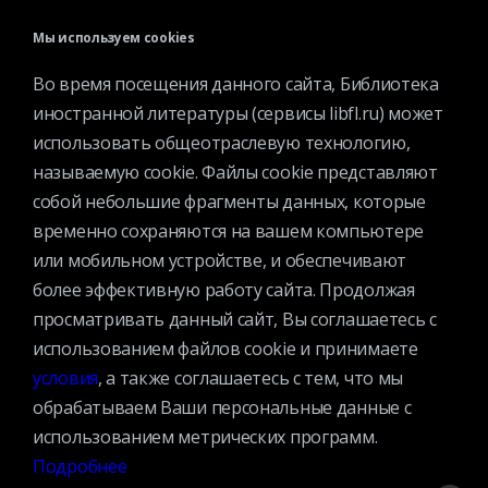
СТРУКТУРА
Мы используем cookies
О БИБЛИОТЕКЕ
Во время посещения данного сайта, Библиотека
иностранной литературы (сервисы libfl.ru) может
использовать общеотраслевую технологию,
называемую cookie. Файлы cookie представляют
собой небольшие фрагменты данных, которые
Контактная информация
временно сохраняются на вашем компьютере
Вакансии
или мобильном устройстве, и обеспечивают
Услуги
более эффективную работу сайта. Продолжая
История библиотеки
просматривать данный сайт, Вы соглашаетесь с
Спецпроекты
использованием файлов cookie и принимаете
Премии
условия
, а также соглашаетесь с тем, что мы
Официальные документы
обрабатываем Ваши персональные данные с
Противодействие коррупции
использованием метрических программ.
Подробнее
Противодействие экстремизму