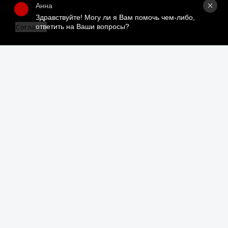
Ученый совет
Анна
Здравствуйте! Могу ли я Вам помочь чем-либо, 
Организационная структура
ответить на Ваши вопросы?
Согласен
Партнеры
Адрес:
109240, г. Москва, ул. Николоямская, д. 1
Посмотреть на карте
Регистрация читателей:
+7 (495) 915-35-03
Справочно-библиографические консультации:
+7 (495) 915–36–41
Наш график работы:
В будние дни — с 11.00 до 21.00
В выходные дни — с 11.00 до 19.00