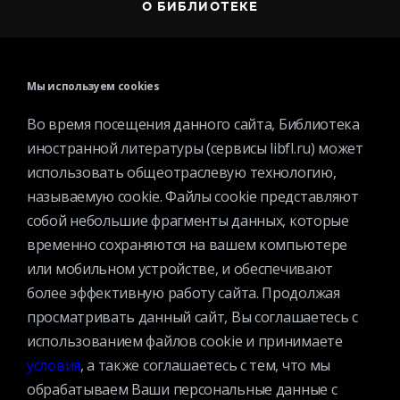
О БИБЛИОТЕКЕ
Мы используем cookies
Во время посещения данного сайта, Библиотека
Контактная информация
иностранной литературы (сервисы libfl.ru) может
Вакансии
использовать общеотраслевую технологию,
Услуги
называемую cookie. Файлы cookie представляют
История библиотеки
собой небольшие фрагменты данных, которые
Спецпроекты
временно сохраняются на вашем компьютере
или мобильном устройстве, и обеспечивают
Премии
более эффективную работу сайта. Продолжая
Официальные документы
просматривать данный сайт, Вы соглашаетесь с
Противодействие коррупции
использованием файлов cookie и принимаете
Противодействие экстремизму
условия
, а также соглашаетесь с тем, что мы
Ученый совет
обрабатываем Ваши персональные данные с