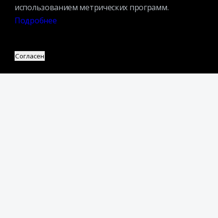
Организационная структура
использованием метрических программ.
Партнеры
Подробнее
Адрес:
Согласен
109240, г. Москва, ул. Николоямская, д. 1
Посмотреть на карте
Регистрация читателей:
+7 (495) 915-35-03
Справочно-библиографические консультации:
+7 (495) 915–36–41
Наш график работы:
В будние дни — с 11.00 до 21.00
В выходные дни — с 11.00 до 19.00
Запись читателей и вход их в библиотеку завершается за
полчаса до окончания работы.