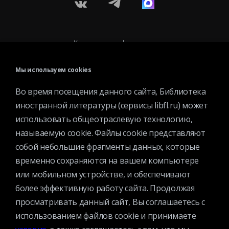
Контактная информация
Вакансии
Мы используем cookies
Услуги
История библиотеки
Во время посещения данного сайта, Библиотека
иностранной литературы (сервисы libfl.ru) может
Спецпроекты
использовать общеотраслевую технологию,
Премии
называемую cookie. Файлы cookie представляют
Официальные документы
собой небольшие фрагменты данных, которые
Противодействие коррупции
временно сохраняются на вашем компьютере
Противодействие экстремизму
или мобильном устройстве, и обеспечивают
Ученый совет
более эффективную работу сайта. Продолжая
Организационная структура
просматривать данный сайт, Вы соглашаетесь с
Партнеры
использованием файлов cookie и принимаете