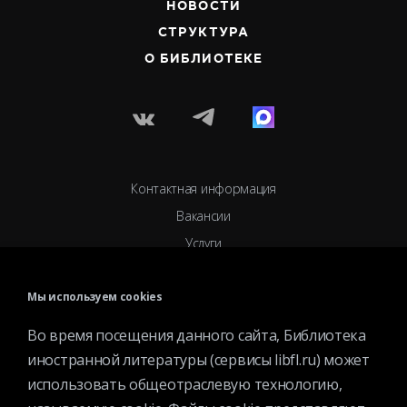
НОВОСТИ
СТРУКТУРА
О БИБЛИОТЕКЕ
Контактная информация
Вакансии
Услуги
История библиотеки
Спецпроекты
Мы используем cookies
Премии
Во время посещения данного сайта, Библиотека
Официальные документы
иностранной литературы (сервисы libfl.ru) может
Противодействие коррупции
использовать общеотраслевую технологию,
Противодействие экстремизму