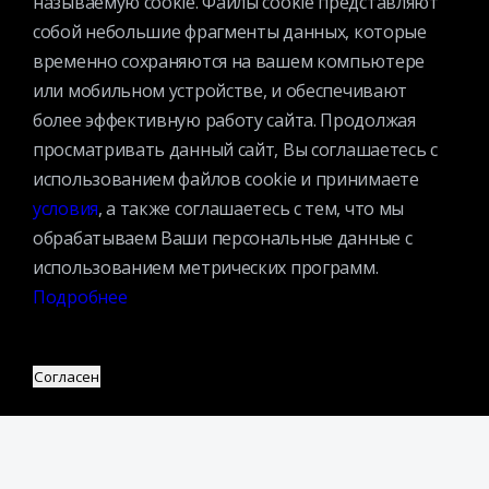
называемую cookie. Файлы cookie представляют
собой небольшие фрагменты данных, которые
Ученый совет
временно сохраняются на вашем компьютере
Организационная структура
или мобильном устройстве, и обеспечивают
Партнеры
более эффективную работу сайта. Продолжая
просматривать данный сайт, Вы соглашаетесь с
Адрес:
использованием файлов cookie и принимаете
109240, г. Москва, ул. Николоямская, д. 1
Посмотреть на карте
условия
, а также соглашаетесь с тем, что мы
обрабатываем Ваши персональные данные с
Регистрация читателей:
использованием метрических программ.
+7 (495) 915-35-03
Подробнее
Справочно-библиографические консультации:
+7 (495) 915–36–41
Согласен
Наш график работы:
В будние дни — с 11.00 до 21.00
В выходные дни — с 11.00 до 19.00