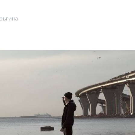
рьгина