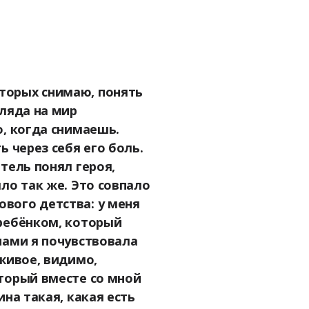
торых снимаю, понять
гляда на мир
о, когда снимаешь.
ь через себя его боль.
тель понял героя,
ло так же. Это совпало
вого детства: у меня
 ребёнком, который
нами я почувствовала
 живое, видимо,
оторый вместе со мной
ина такая, какая есть