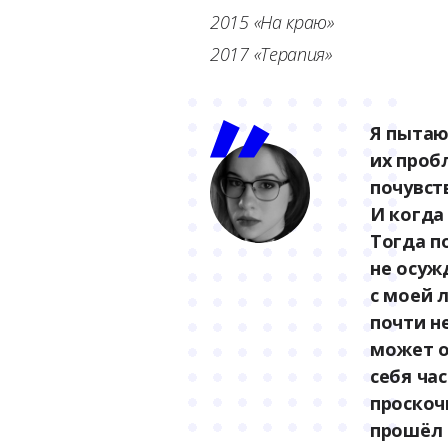
2015 «На краю»
2017 «Терапия»
Я пытаю
их проб
почувст
И когда
Тогда п
не осуж
с моей 
почти н
может о
себя ча
проскоч
прошёл 