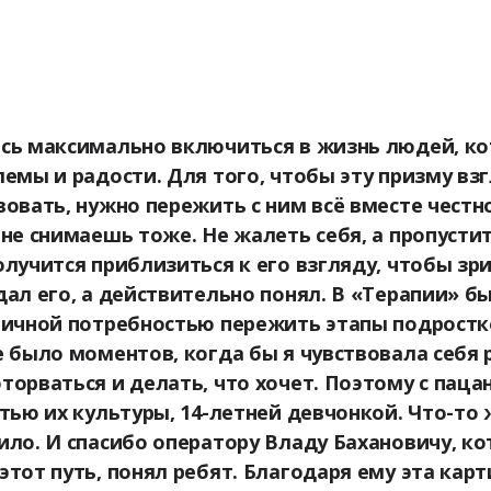
сь максимально включиться в жизнь людей, ко
лемы и радости. Для того, чтобы эту призму вз
вовать, нужно пережить с ним всё вместе честн
 не снимаешь тоже. Не жалеть себя, а пропустит
олучится приблизиться к его взгляду, чтобы зри
дал его, а действительно понял. В «Терапии» бы
личной потребностью пережить этапы подростко
е было моментов, когда бы я чувствовала себя
торваться и делать, что хочет. Поэтому с паца
стью их культуры, 14-летней девчонкой. Что-то
ило. И спасибо оператору Владу Бахановичу, к
этот путь, понял ребят. Благодаря ему эта карт