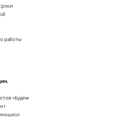
сроки
ой
го работы
дин.
стов «Будем
бют
киношкол