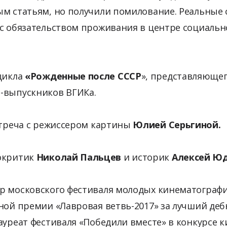
ым статьям, но получили помилование. Реальные 
 с обязательством проживания в центре социальн
цикла
«Рожденные после СССР
», представляюще
-выпускников ВГИКа.
стреча с режиссером картины
Юлией Серьгиной.
окритик
Николай Пальцев
и историк
Алексей Ю
р московского фестиваля молодых кинематографи
ной премии «Лавровая ветвь-2017» за лучший де
ауреат фестиваля «Победили вместе» в конкурсе 