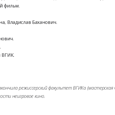
й фильм.
а, Владислав Баханович.
нович.
.
я ВГИК.
закончила режиссерский факультет ВГИКа (мастерская 
ности неигровое кино.