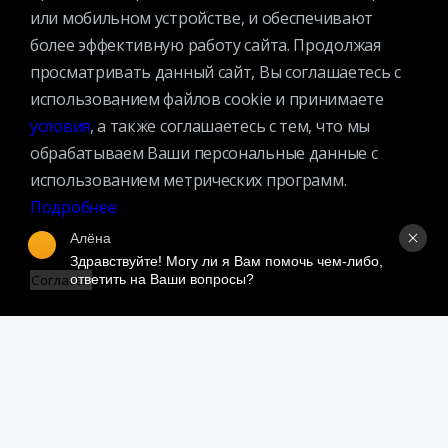
История библиотеки
или мобильном устройстве, и обеспечивают
Спецпроекты
более эффективную работу сайта. Продолжая
Премии
просматривать данный сайт, Вы соглашаетесь с
Официальные документы
использованием файлов cookie и принимаете
Противодействие коррупции
условия
, а также соглашаетесь с тем, что мы
Противодействие экстремизму
обрабатываем Ваши персональные данные с
использованием метрических программ.
Ученый совет
Подробнее
Организационная структура
Алёна
Партнеры
Здравствуйте! Могу ли я Вам помочь чем-либо, 
ответить на Ваши вопросы?
Согласен
Адрес:
109240, г. Москва, ул. Николоямская, д. 1
Посмотреть на карте
Регистрация читателей:
+7 (495) 915-35-03