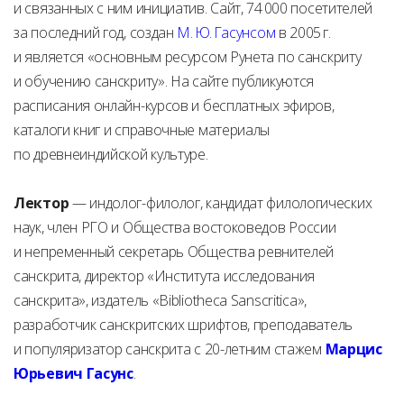
и связанных с ним инициатив. Сайт, 74 000 посетителей
за последний год, создан
М. Ю. Гасунсом
в 2005 г.
и является «основным ресурсом Рунета по санскриту
и обучению санскриту». На сайте публикуются
расписания онлайн-курсов и бесплатных эфиров,
каталоги книг и справочные материалы
по древнеиндийской культуре.
Лектор
— индолог-филолог, кандидат филологических
наук, член РГО и Общества востоковедов России
и непременный секретарь Общества ревнителей
санскрита, директор «Института исследования
санскрита», издатель «Bibliotheca Sanscritica»,
разработчик санскритских шрифтов, преподаватель
и популяризатор санскрита с 20-летним стажем
Марцис
Юрьевич Гасунс
.