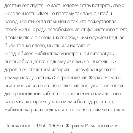
десятки лет спустя не даёт человечеству потерять свою
Человечность. Именно поэтому так важно, чтобы
народы континента помнили о тех, кто пожертвовал
своей жизнью ради освобождения от фашистского гнёта,
в том числе и о скромных героях, чьим оружием подчас
были только слово, мысль или их талант.
В год юбилея Библиотека иностранной литературы
вновь обращается к одному из самых значительных
даров в её столетней истории — дару французского
коммуниста, участника Сопротивления Жоржа Романа,
чья книжная и архивная коллекция послужила основой
для кропотливой работы по сохранению памяти. Того
наследия, которое с уважением и благодарностью,
Библиотека рада представить сегодня своим читателям.
Переданные в 1960–1965 гг. Жоржем Романом книги,