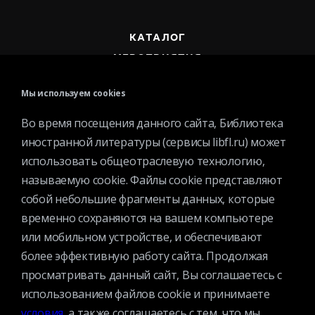
КАТАЛОГ
МЕРОПРИЯТИЯ
НОВОСТИ
Мы используем cookies
СТРУКТУРА
О БИБЛИОТЕКЕ
Во время посещения данного сайта, Библиотека
иностранной литературы (сервисы libfl.ru) может
использовать общеотраслевую технологию,
называемую cookie. Файлы cookie представляют
собой небольшие фрагменты данных, которые
временно сохраняются на вашем компьютере
Контактная информация
или мобильном устройстве, и обеспечивают
Вакансии
более эффективную работу сайта. Продолжая
Услуги
просматривать данный сайт, Вы соглашаетесь с
История библиотеки
использованием файлов cookie и принимаете
Спецпроекты
условия
, а также соглашаетесь с тем, что мы