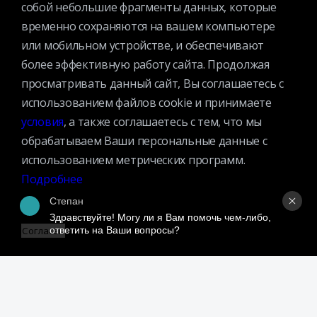
Премии
собой небольшие фрагменты данных, которые
Официальные документы
временно сохраняются на вашем компьютере
Противодействие коррупции
или мобильном устройстве, и обеспечивают
более эффективную работу сайта. Продолжая
Противодействие экстремизму
просматривать данный сайт, Вы соглашаетесь с
Ученый совет
использованием файлов cookie и принимаете
Организационная структура
условия
, а также соглашаетесь с тем, что мы
Партнеры
обрабатываем Ваши персональные данные с
использованием метрических программ.
Адрес:
Подробнее
109240, г. Москва, ул. Николоямская, д. 1
Посмотреть на карте
Степан
Здравствуйте! Могу ли я Вам помочь чем-либо, 
Регистрация читателей:
ответить на Ваши вопросы?
Согласен
+7 (495) 915-35-03
Справочно-библиографические консультации:
+7 (495) 915–36–41