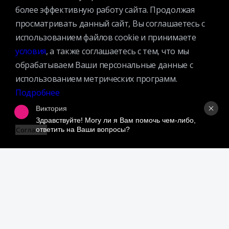
более эффективную работу сайта. Продолжая
Премии
просматривать данный сайт, Вы соглашаетесь с
Официальные документы
использованием файлов cookie и принимаете
Противодействие коррупции
условия
, а также соглашаетесь с тем, что мы
Противодействие экстремизму
обрабатываем Ваши персональные данные с
Ученый совет
использованием метрических программ.
Организационная структура
Подробнее
Партнеры
Виктория
Здравствуйте! Могу ли я Вам помочь чем-либо, 
ответить на Ваши вопросы?
Согласен
Адрес:
109240, г. Москва, ул. Николоямская, д. 1
Посмотреть на карте
Регистрация читателей:
+7 (495) 915-35-03
Справочно-библиографические консультации:
+7 (495) 915–36–41