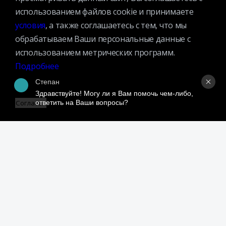
использованием файлов cookie и принимаете
Противодействие коррупции
условия
, а также соглашаетесь с тем, что мы
Противодействие экстремизму
обрабатываем Ваши персональные данные с
Ученый совет
использованием метрических программ.
Организационная структура
Подробнее
Партнеры
Степан
Здравствуйте! Могу ли я Вам помочь чем-либо, 
ответить на Ваши вопросы?
Согласен
Адрес:
109240, г. Москва, ул. Николоямская, д. 1
Посмотреть на карте
Регистрация читателей:
+7 (495) 915-35-03
Справочно-библиографические консультации:
+7 (495) 915–36–41
Наш график работы: