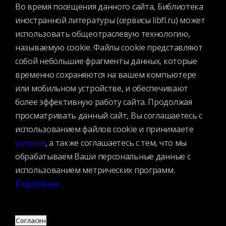
Во время посещения данного сайта, Библиотека
Вакансии
иностранной литературы (сервисы libfl.ru) может
Услуги
использовать общеотраслевую технологию,
История библиотеки
называемую cookie. Файлы cookie представляют
Спецпроекты
собой небольшие фрагменты данных, которые
Премии
временно сохраняются на вашем компьютере
Официальные документы
или мобильном устройстве, и обеспечивают
более эффективную работу сайта. Продолжая
Противодействие коррупции
просматривать данный сайт, Вы соглашаетесь с
Противодействие экстремизму
использованием файлов cookie и принимаете
Ученый совет
условия
, а также соглашаетесь с тем, что мы
Организационная структура
обрабатываем Ваши персональные данные с
Партнеры
использованием метрических программ.
Подробнее
Адрес:
109240, г. Москва, ул. Николоямская, д. 1
Посмотреть на карте
Согласен