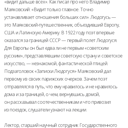
«видит дальше всех». Как писал про него Владимир
Маяковский: «Видит только главное. Точно
устанавливает отношения больших сил». Людогусь —
это Маяковский-путешественник, объездивший Европу,
США и Латинскую Америку. В 1922 году поэт впервые
оказался за границей СССР — первый полет Людогуся.
Для Европы он был едва ли не первым «советским
русским», представлявшим советскую страну и советское
искусство, — незнакомой, фантастической птицей.
Подзаголовок «Записки Людогуся» Маяковский дал
первому из своих парижских очерков. Зачем поэт
отправлялся в путь, что ему нравилось и не нравилось
дома и за границей, о чем, вернувшись домой,
он рассказывал соотечественникам и что привозил
из поездок, слушатели узнают на лекции.
Лектор, старший научный сотрудник Государственного