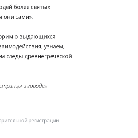
юдей более святых
м они сами».
ворим о выдающихся
взаимодействия, узнаем,
ем следы древнегреческой
странцы в городе».
варительной регистрации