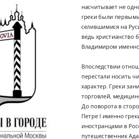
насчитывает не одно
греки были первыми
селившимися на Руси
ведь христианство 
Владимиром именно 
Впоследствии отнош
перестали носить ч
характер. Греки зан
торговлей, медицино
До поворота в стор
Петре I именно гре
иностранцами в Рос
путешественник Ада