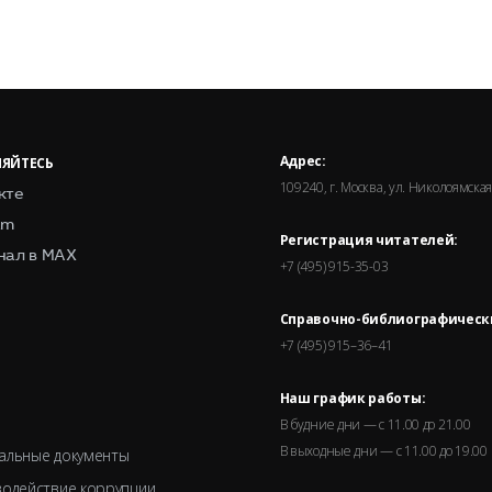
Адрес:
ЯЙТЕСЬ
109240, г. Москва, ул. Николоямская,
кте
am
Регистрация читателей:
нал в MAX
+7 (495) 915-35-03
Справочно-библиографическ
+7 (495) 915–36–41
Наш график работы:
В будние дни — с 11.00 до 21.00
В выходные дни — с 11.00 до 19.00
альные документы
одействие коррупции