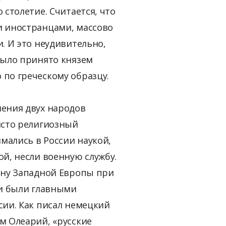
 столетие. Считается, что
 иностранцами, массово
. И это неудивительно,
было принято князем
по греческому образцу.
ения двух народов
исто религиозный
имались в России наукой,
й, несли военную службу.
ону Западной Европы при
ки были главными
сии. Как писал немецкий
м Олеарий, «русские