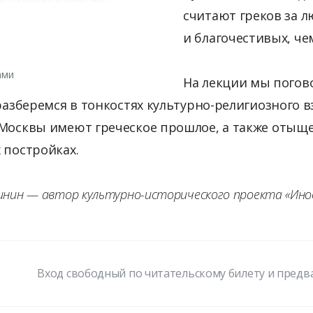
считают греков за л
и благочестивых, че
ами
На лекции мы пого
 разберемся в тонкостях культурно-религиозного 
 Москвы имеют греческое прошлое, а также отыщ
 постройках.
нин — автор культурно-исторического проекта «Ино
Вход свободный по читательскому билету и пред