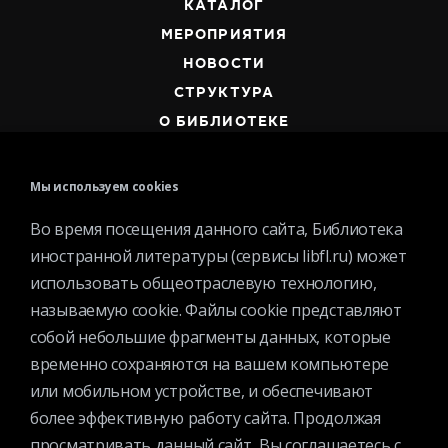
КАТАЛОГ
МЕРОПРИЯТИЯ
НОВОСТИ
СТРУКТУРА
О БИБЛИОТЕКЕ
Мы используем cookies
Во время посещения данного сайта, Библиотека
иностранной литературы (сервисы libfl.ru) может
Контактная информация
использовать общеотраслевую технологию,
Вакансии
называемую cookie. Файлы cookie представляют
Услуги
собой небольшие фрагменты данных, которые
История библиотеки
временно сохраняются на вашем компьютере
Спецпроекты
или мобильном устройстве, и обеспечивают
Премии
более эффективную работу сайта. Продолжая
просматривать данный сайт, Вы соглашаетесь с
Официальные документы