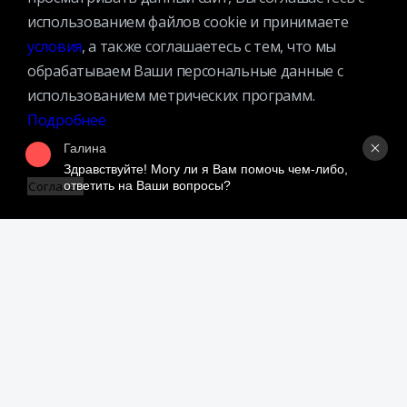
использованием файлов cookie и принимаете
Противодействие коррупции
условия
, а также соглашаетесь с тем, что мы
Противодействие экстремизму
обрабатываем Ваши персональные данные с
Ученый совет
использованием метрических программ.
Организационная структура
Подробнее
Партнеры
Галина
Здравствуйте! Могу ли я Вам помочь чем-либо, 
ответить на Ваши вопросы?
Согласен
Адрес:
109240, г. Москва, ул. Николоямская, д. 1
Посмотреть на карте
Регистрация читателей:
+7 (495) 915-35-03
Справочно-библиографические консультации:
+7 (495) 915–36–41
Наш график работы: