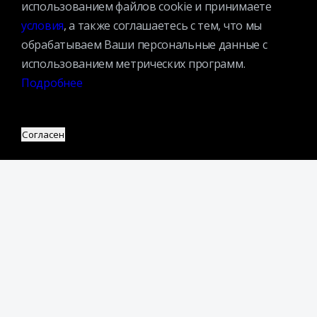
использованием файлов cookie и принимаете
Партнеры
условия
, а также соглашаетесь с тем, что мы
обрабатываем Ваши персональные данные с
Адрес:
использованием метрических программ.
109240, г. Москва, ул. Николоямская, д. 1
Посмотреть на карте
Подробнее
Регистрация читателей:
+7 (495) 915-35-03
Согласен
Справочно-библиографические консультации:
+7 (495) 915–36–41
Наш график работы:
В будние дни — с 11.00 до 21.00
В выходные дни — с 11.00 до 19.00
Запись читателей и вход их в библиотеку завершается за
полчаса до окончания работы.