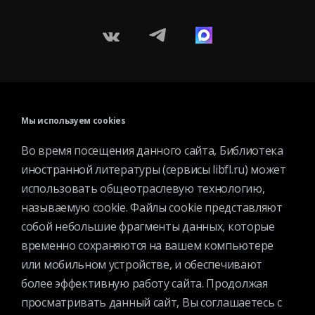
Контактная информация
Вакансии
Мы используем cookies
Услуги
Во время посещения данного сайта, Библиотека
История библиотеки
иностранной литературы (сервисы libfl.ru) может
Спецпроекты
использовать общеотраслевую технологию,
Премии
называемую cookie. Файлы cookie представляют
Официальные документы
собой небольшие фрагменты данных, которые
Противодействие коррупции
временно сохраняются на вашем компьютере
Противодействие экстремизму
или мобильном устройстве, и обеспечивают
Ученый совет
более эффективную работу сайта. Продолжая
просматривать данный сайт, Вы соглашаетесь с
Организационная структура