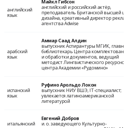
Майкл Гибсон
английский и российский актёр,
английский
преподаватель Британской высшей ш
язык
дизайна, креативный директор рекла
агентства Adwise
Аммар Саад Алдин
выпускник Аспирантуры МГИК, главны
арабский
библиотекарь Центра комплектовани
язык
и обработки документов, ведущий
методист Лингвистического ресурсног
центра Академии «Рудомино»
Руфино Арольдо Локон
испанский
выпускник НИУ ВШЭ, IT-специалист;
язык
увлекается латиноамериканской
литературой
​Евгений Добров
итальянский
и. о. заведующего Культурно-