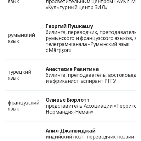
язык
просветительным центром ГАУК г. Мо
«Культурный центр ЗИЛ»
Георгий Пушкашу
билингв, переводчик, преподаватель
румынский
румынского и французского языков, а
язык
телеграм-канала «Румынский язык
с Mărțișor»
Анастасия Ракитина
турецкий
билингв, преподаватель, востоковед
язык
и африканист, аспирант РГГУ
Оливье Бюрлотт
французский
представитель Ассоциации «Территор
язык
Нормандия-Неман»
Анил Джанвиджай
индийский поэт, переводчик поэзии