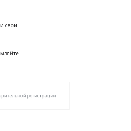
и свои
рмляйте
варительной регистрации