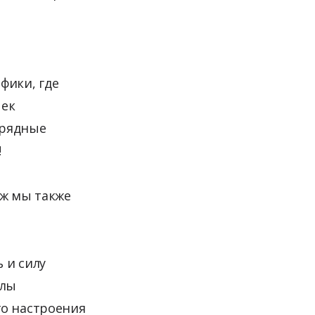
фики, где
чек
арядные
!
ж мы также
 и силу
олы
го настроения