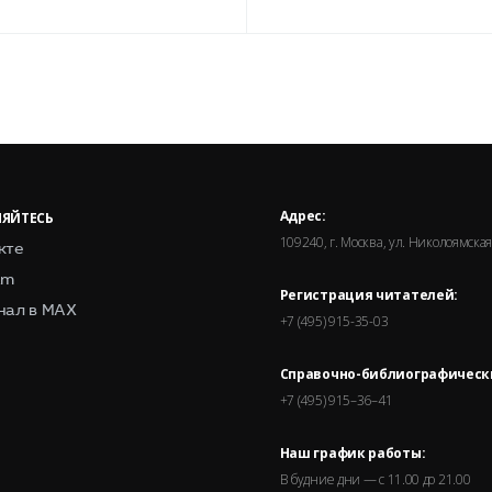
Адрес:
ЯЙТЕСЬ
109240, г. Москва, ул. Николоямская,
кте
am
Регистрация читателей:
нал в MAX
+7 (495) 915-35-03
Справочно-библиографическ
+7 (495) 915–36–41
Наш график работы:
В будние дни — с 11.00 до 21.00