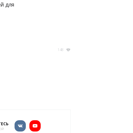
ей для
148
ЕСЬ
кой