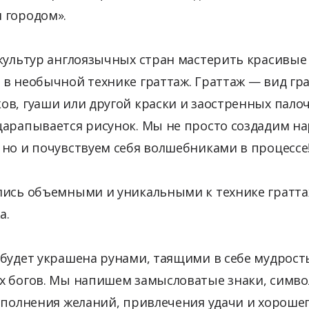
 городом».
культур англоязычных стран мастерить красивые
в необычной технике граттаж. Граттаж — вид гра
в, гуаши или другой краски и заостренных пало
царапывается рисунок. Мы не просто создадим н
но и почувствуем себя волшебниками в процессе
лись объемными и уникальными к технике гратта
а.
будет украшена рунами, таящими в себе мудрость
х богов. Мы напишем замысловатые знаки, симв
сполнения желаний, привлечения удачи и хороше