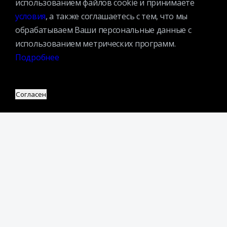
использованием файлов cookie и принимаете
Спецпроекты
условия
, а также соглашаетесь с тем, что мы
обрабатываем Ваши персональные данные с
Премии
использованием метрических программ.
Официальные документы
Подробнее
Противодействие коррупции
Противодействие экстремизму
Ученый совет
Согласен
Организационная структура
Партнеры
Адрес:
109240, г. Москва, ул. Николоямская, д. 1
Посмотреть на карте
Регистрация читателей:
+7 (495) 915-35-03