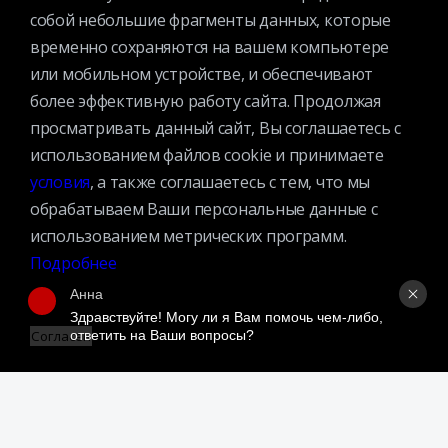
собой небольшие фрагменты данных, которые
временно сохраняются на вашем компьютере
или мобильном устройстве, и обеспечивают
Контактная информация
более эффективную работу сайта. Продолжая
просматривать данный сайт, Вы соглашаетесь с
Вакансии
использованием файлов cookie и принимаете
Услуги
условия
, а также соглашаетесь с тем, что мы
История библиотеки
обрабатываем Ваши персональные данные с
Спецпроекты
использованием метрических программ.
Премии
Подробнее
Официальные документы
Анна
Противодействие коррупции
Здравствуйте! Могу ли я Вам помочь чем-либо, 
ответить на Ваши вопросы?
Согласен
Противодействие экстремизму
Ученый совет
Организационная структура
Партнеры