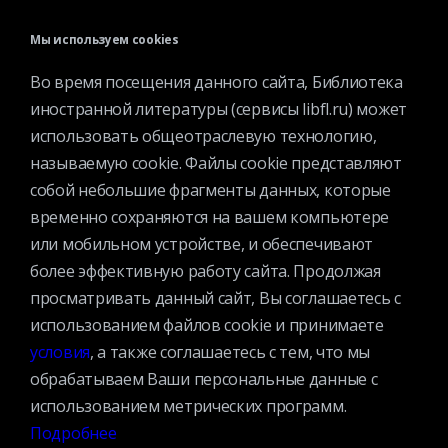
Официальные документы
Мы используем cookies
Противодействие коррупции
Во время посещения данного сайта, Библиотека
Противодействие экстремизму
иностранной литературы (сервисы libfl.ru) может
Ученый совет
использовать общеотраслевую технологию,
Организационная структура
называемую cookie. Файлы cookie представляют
Партнеры
собой небольшие фрагменты данных, которые
временно сохраняются на вашем компьютере
или мобильном устройстве, и обеспечивают
Адрес:
109240, г. Москва, ул. Николоямская, д. 1
Посмотреть на карте
более эффективную работу сайта. Продолжая
просматривать данный сайт, Вы соглашаетесь с
Регистрация читателей:
использованием файлов cookie и принимаете
+7 (495) 915-35-03
условия
, а также соглашаетесь с тем, что мы
обрабатываем Ваши персональные данные с
Справочно-библиографические консультации:
использованием метрических программ.
+7 (495) 915–36–41
Подробнее