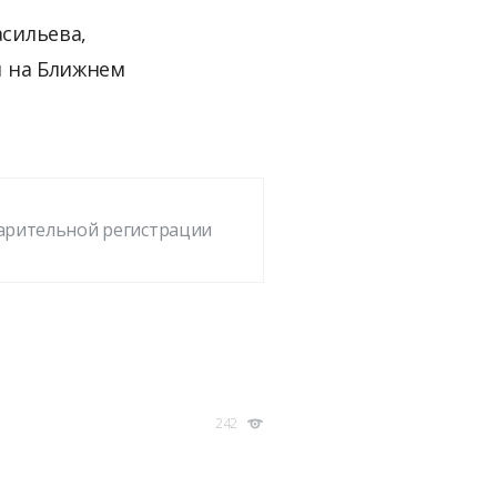
асильева,
я на Ближнем
арительной регистрации
242