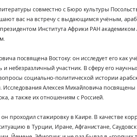
литературы совместно с Бюро культуры Посольст
ашают вас на встречу с выдающимся учёным, араб
президентом Института Африки РАН академиком 
м.
вича посвящена Востоку: он исследует его как уч
и небезразличный участник. В сферу его научны
вопросы социально-политической истории арабск
я. Исследования Алексея Михайловича посвящены
ока, а также их отношениям с Россией.
он проходил стажировку в Каире. В качестве кор
ситуацию в Турции, Иране, Афганистане, Саудовс
вии, Йемене, Эфиопии; и не раз бывал в «горячих т