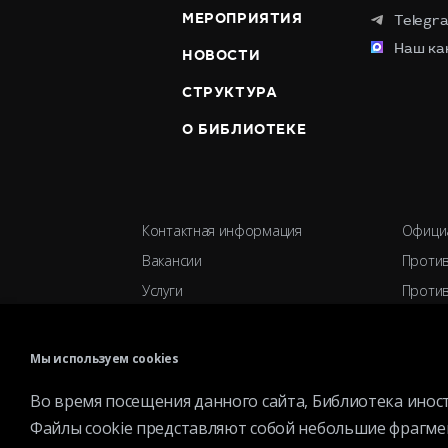
МЕРОПРИЯТИЯ
Telegr
Наш ка
НОВОСТИ
СТРУКТУРА
О БИБЛИОТЕКЕ
Контактная информация
Офици
Вакансии
Против
Услуги
Против
История библиотеки
Ученый
Спецпроекты
Органи
Мы используем cookies
Премии
Партн
Во время посещения данного сайта, Библиотека иностранной литературы (сервисы libfl.ru) может использовать общ
Файлы cookie представляют собой небольшие фрагменты данных, которые времен