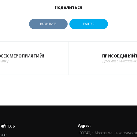
Поделиться
ВКОНТАКТЕ
TWITTER
 ВСЕХ МЕРОПРИЯТИЙ!
ПРИСОЕДИНЯЙТ
сылку
Дружите с Иностран
Адрес:
ЯЙТЕСЬ
109240, г. Москва, ул. Николоямская,
кте