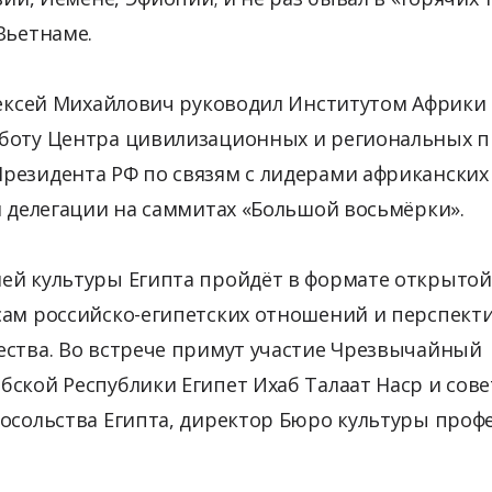
Вьетнаме.
лексей Михайлович руководил Институтом Африки 
боту Центра цивилизационных и региональных п
резидента РФ по связям с лидерами африканских 
й делегации на саммитах «Большой восьмёрки».
ей культуры Египта пройдёт в формате открытой
сам российско-египетских отношений и перспект
ества. Во встрече примут участие Чрезвычайный
ской Республики Египет Ихаб Талаат Наср и сове
осольства Египта, директор Бюро культуры проф