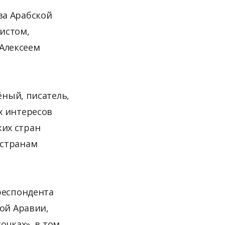
ва Арабской
истом,
Алексеем
ёный, писатель,
х интересов
их стран
 странам
респондента
кой Аравии,
очках», в том