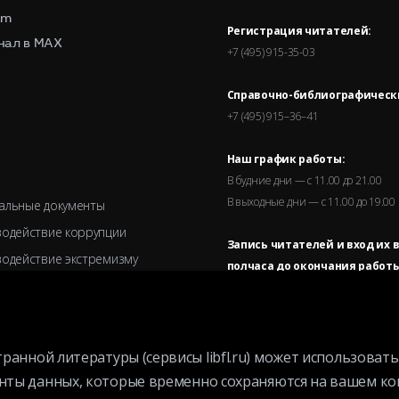
am
Регистрация читателей:
нал в MAX
+7 (495) 915-35-03
Справочно-библиографическ
+7 (495) 915–36–41
Наш график работы:
В будние дни — с 11.00 до 21.00
В выходные дни — с 11.00 до 19.00
альные документы
одействие коррупции
Запись читателей и вход их 
одействие экстремизму
полчаса до окончания работы
 совет
зационная структура
еры
еотраслевую технологию, называемую cookie.
но сохраняются на вашем компьютере или мобильном устройстве, и