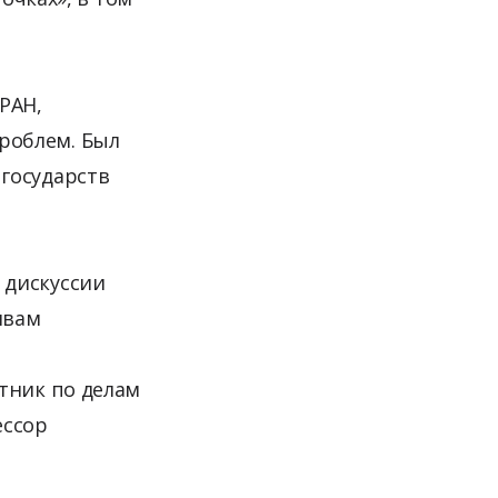
РАН,
роблем. Был
государств
 дискуссии
ивам
тник по делам
ессор