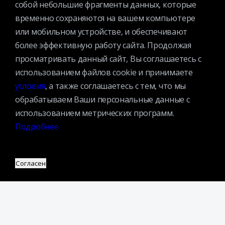
Премии
собой небольшие фрагменты данных, которые
Официальные документы
временно сохраняются на вашем компьютере
Противодействие коррупции
или мобильном устройстве, и обеспечивают
более эффективную работу сайта. Продолжая
Противодействие экстремизму
просматривать данный сайт, Вы соглашаетесь с
Ученый совет
использованием файлов cookie и принимаете
Организационная структура
условия
, а также соглашаетесь с тем, что мы
Партнеры
обрабатываем Ваши персональные данные с
использованием метрических программ.
Адрес:
Подробнее
109240, г. Москва, ул. Николоямская, д. 1
Посмотреть на карте
Регистрация читателей:
Согласен
+7 (495) 915-35-03
Справочно-библиографические консультации:
+7 (495) 915–36–41