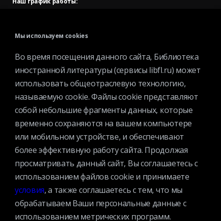
Наш график работы:
В будние дни — с 11.00 до 21.00
В выходные дни — с 11.00 до 19.00
Мы используем cookies
Запись читателей и вход их в библиотеку завершается за
Во время посещения данного сайта, Библиотека
полчаса до окончания работы.
иностранной литературы (сервисы libfl.ru) может
использовать общеотраслевую технологию,
называемую cookie. Файлы cookie представляют
собой небольшие фрагменты данных, которые
временно сохраняются на вашем компьютере
или мобильном устройстве, и обеспечивают
© 2025 Федеральное государственное бюджетное учреждение
более эффективную работу сайта. Продолжая
культуры «Всероссийская государственная библиотека
просматривать данный сайт, Вы соглашаетесь с
иностранной литературы имени М.И.Рудомино». Вся информация,
использованием файлов cookie и принимаете
представленная на сайте охраняется авторским правом и другими
условия
, а также соглашаетесь с тем, что мы
правами на интеллектуальную собственность и является
обрабатываем Ваши персональные данные с
собственностью соответствующих правообладателей или
использованием метрических программ.
БИБЛИОТЕКИ.