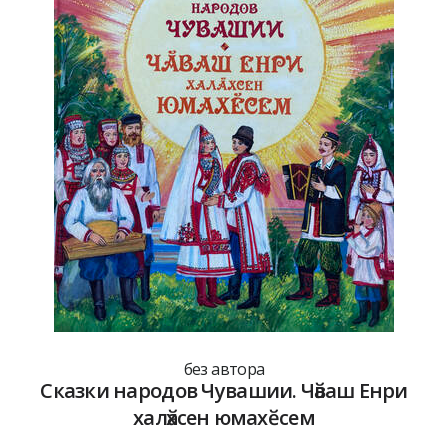
без автора
Сказки народов Чувашии. Чӑваш Енри
халӑхсен юмахӗсем