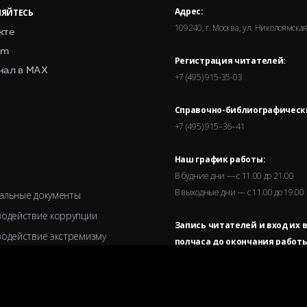
Адрес:
ЯЙТЕСЬ
109240, г. Москва, ул. Николоямская,
кте
am
Регистрация читателей:
нал в MAX
+7 (495) 915-35-03
Справочно-библиографическ
+7 (495) 915–36–41
Наш график работы:
В будние дни — с 11.00 до 21.00
В выходные дни — с 11.00 до 19.00
альные документы
одействие коррупции
Запись читателей и вход их 
одействие экстремизму
полчаса до окончания работы
 совет
зационная структура
еры