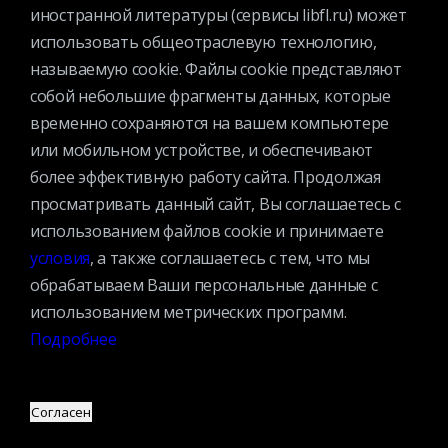
иностранной литературы (сервисы libfl.ru) может
использовать общеотраслевую технологию,
называемую cookie. Файлы cookie представляют
Контактная информация
собой небольшие фрагменты данных, которые
Вакансии
временно сохраняются на вашем компьютере
Услуги
или мобильном устройстве, и обеспечивают
История библиотеки
более эффективную работу сайта. Продолжая
Спецпроекты
просматривать данный сайт, Вы соглашаетесь с
Премии
использованием файлов cookie и принимаете
условия
, а также соглашаетесь с тем, что мы
Официальные документы
обрабатываем Ваши персональные данные с
Противодействие коррупции
использованием метрических программ.
Противодействие экстремизму
Подробнее
Ученый совет
Организационная структура
Партнеры
Согласен