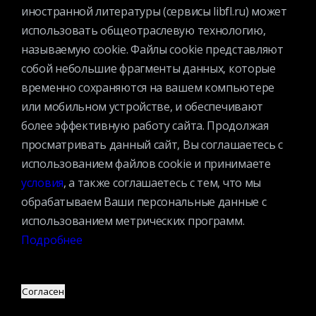
иностранной литературы (сервисы libfl.ru) может
Официальные документы
использовать общеотраслевую технологию,
Противодействие коррупции
называемую cookie. Файлы cookie представляют
Противодействие экстремизму
собой небольшие фрагменты данных, которые
Ученый совет
временно сохраняются на вашем компьютере
Организационная структура
или мобильном устройстве, и обеспечивают
Партнеры
более эффективную работу сайта. Продолжая
просматривать данный сайт, Вы соглашаетесь с
использованием файлов cookie и принимаете
Адрес:
условия
, а также соглашаетесь с тем, что мы
109240, г. Москва, ул. Николоямская, д. 1
Посмотреть на карте
обрабатываем Ваши персональные данные с
использованием метрических программ.
Регистрация читателей:
Подробнее
+7 (495) 915-35-03
Справочно-библиографические консультации:
+7 (495) 915–36–41
Согласен